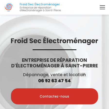
Aller
Froid Sec Électroménager
au
Entreprise de réparation
d'électroménager à Saint-Pierre
contenu
principal
ENTREPRISE DE RÉPARATION
D'ÉLECTROMÉNAGER À SAINT-PIERRE
Dépannage, vente et location
06 92 63 47 54
Contactez-nous