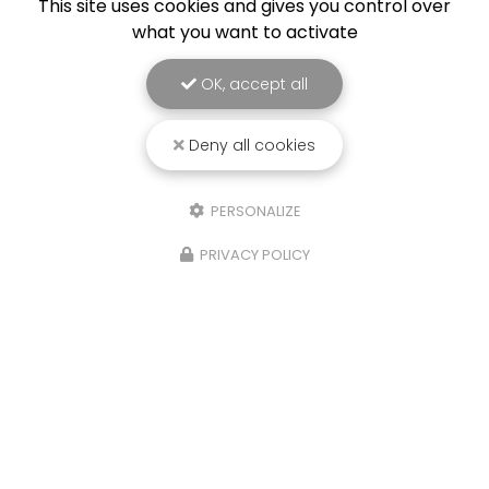
This site uses cookies and gives you control over
what you want to activate
OK, accept all
Entreprise de réparation d'électroménager à Saint-
Deny all cookies
Pierre
96 rue Evariste de Parny
PERSONALIZE
97421 La Rivière Saint-Louis
06 92 63 47 54
PRIVACY POLICY
Du lundi au vendredi de 8h30 à 16h30
Suivez-nous sur les réseaux sociaux