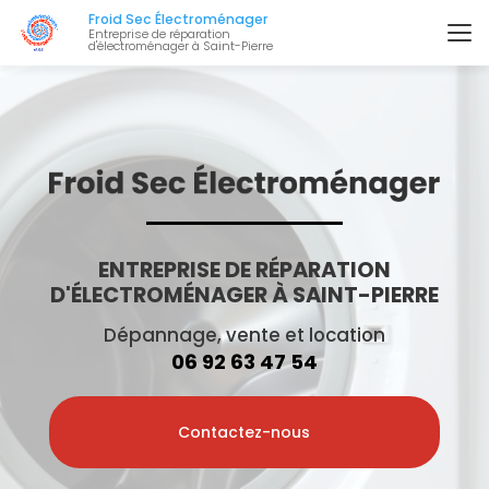
Aller
Froid Sec Électroménager
au
Entreprise de réparation
d'électroménager à Saint-Pierre
contenu
principal
ENTREPRISE DE RÉPARATION
D'ÉLECTROMÉNAGER À SAINT-PIERRE
Dépannage, vente et location
06 92 63 47 54
Contactez-nous