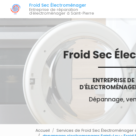
Navigation 
Aller
Froid Sec Électroménager
au
Entreprise de réparation
d'électroménager à Saint-Pierre
contenu
principal
ENTREPRISE DE
D'ÉLECTROMÉNAGER
Dépannage, vent
Accueil
Services de Froid Sec Électroménager à
depannage electromenager Saint-Leu - Froid