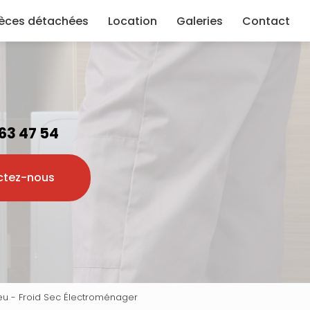
ièces détachées
Location
Galeries
Contact
 63 47 54
ctez-nous
eu - Froid Sec Électroménager