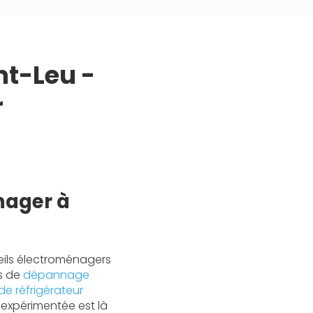
t-Leu -
r
nager à
eils électroménagers
es de
dépannage
de réfrigérateur
 expérimentée est là