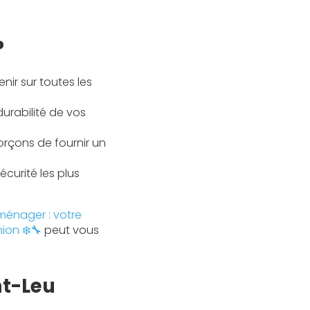
?
nir sur toutes les
durabilité de vos
forçons de fournir un
curité les plus
oménager : votre
ion ❄️🔧
peut vous
nt-Leu