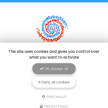
This site uses cookies and gives you control over
Entreprise de réparation d'électroménager à Saint-
what you want to activate
Pierre
96 rue Evariste de Parny
OK, accept all
97421 La Rivière Saint-Louis
06 92 63 47 54
Deny all cookies
Du lundi au vendredi de 8h30 à 16h30
PERSONALIZE
Suivez-nous sur les réseaux sociaux
PRIVACY POLICY