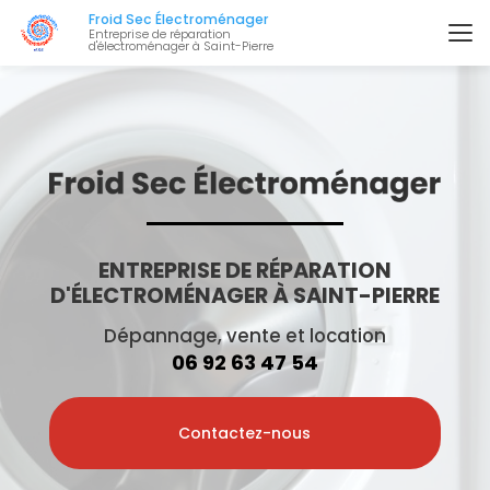
Aller
Froid Sec Électroménager
au
Entreprise de réparation
d'électroménager à Saint-Pierre
contenu
principal
ENTREPRISE DE RÉPARATION
D'ÉLECTROMÉNAGER À SAINT-PIERRE
Dépannage, vente et location
06 92 63 47 54
Contactez-nous