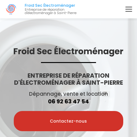
Aller
Froid Sec Électroménager
au
Entreprise de réparation
d'électroménager à Saint-Pierre
contenu
principal
ENTREPRISE DE RÉPARATION
D'ÉLECTROMÉNAGER À SAINT-PIERRE
Dépannage, vente et location
06 92 63 47 54
Contactez-nous