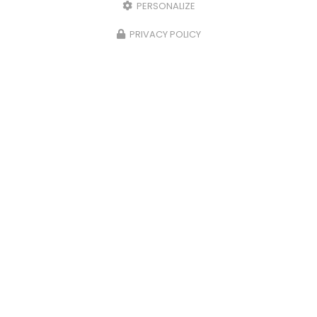
PERSONALIZE
PRIVACY POLICY
Entreprise de réparation d'électroménager à Saint-
Pierre
96 rue Evariste de Parny
97421 La Rivière Saint-Louis
06 92 63 47 54
Du lundi au vendredi de 8h30 à 16h30
Suivez-nous sur les réseaux sociaux
Envoyez un message