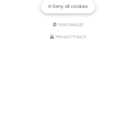
96 rue Evariste de Parny
Deny all cookies
97421 La Rivière Saint-Louis
06 92 63 47 54
PERSONALIZE
Du lundi au vendredi de 8h30 à 16h30
PRIVACY POLICY
Suivez-nous sur les réseaux sociaux
Envoyez un message
Nom Prénom