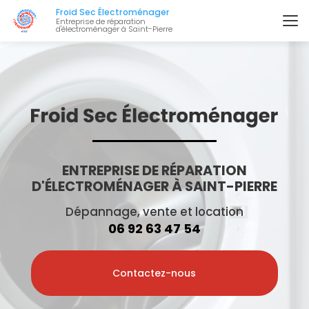
Aller
Froid Sec Électroménager
au
Entreprise de réparation
d'électroménager à Saint-Pierre
contenu
principal
ENTREPRISE DE RÉPARATION
D'ÉLECTROMÉNAGER À SAINT-PIERRE
Dépannage, vente et location
06 92 63 47 54
Contactez-nous