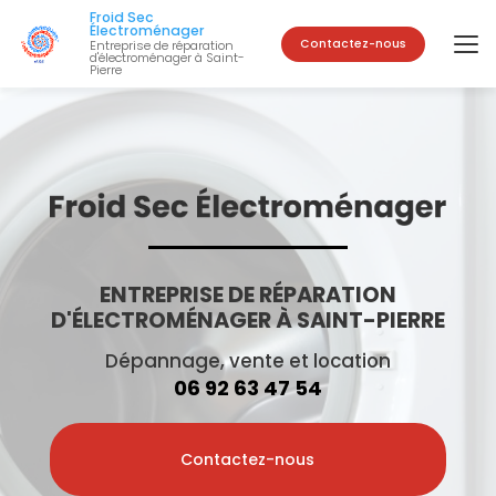
Aller
Froid Sec
au
Électroménager
Contactez-nous
Entreprise de réparation
contenu
d'électroménager à Saint-
Pierre
principal
ENTREPRISE DE RÉPARATION
D'ÉLECTROMÉNAGER À SAINT-PIERRE
Dépannage, vente et location
06 92 63 47 54
Contactez-nous