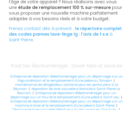
l'âge de votre appareil ? Nous réalisons avec vous
une
étude de remplacement 100 % sur-mesure
pour
vous proposer une nouvelle machine parfaitement
adaptée à vos besoins réels et à votre budget.
Prenez contact dès à présent :
le répertoire complet
des codes pannes lave-linge lg : l'avis de f.s.e
à
Saint-Pierre
.
Froid Sec Électroménager : Savoir-faire et services
Entreprise de réparation d'électroménager pour un dépannage sur un
frigo américain et le remplacement d'une pièce au Tampon
|
maintenance de réfrigérateur combiné pour les particuliers à La
Réunion
|
réparation de lave vaisselle à domicile à Saint-Pierre La
Reunion
|
Entreprise de réparation d'électroménager pour un
dépannage sur un four et le remplacement d'une pièce à Saint-Leu
|
Entreprise de réparation d'électroménager pour un dépannage sur un
machine à laver et le remplacement d'une pièce à Saint-Pierre
|
Dépannage lave-vaisselle défectueux toutes marques Saint-Leu
|
dépannage équipements froid commercial La Réunion
|
Meilleur
technicien pour frigo américain en panne à Saint-Paul
|
Déblocage
tambour de lave-linge top qui ne s'ouvre plus à la Ravine des Cabris
|
Réparation distributeur de glaçons bloqué sur frigo américain
Samsung à Saint-Pierre
|
dépannage d’électroménager toutes