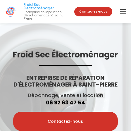
Aller
Froid Sec
au
Électroménager
Contactez-nous
Entreprise de réparation
contenu
d'électroménager à Saint-
Pierre
principal
ENTREPRISE DE RÉPARATION
D'ÉLECTROMÉNAGER À SAINT-PIERRE
Dépannage, vente et location
06 92 63 47 54
Contactez-nous