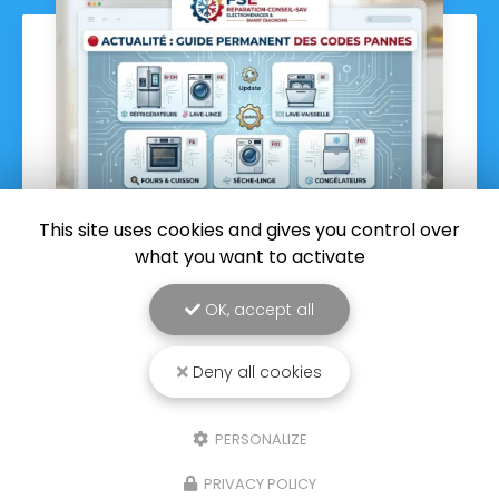
This site uses cookies and gives you control over
what you want to activate
01/07/2026
🔴 EN DIRECT DE L'ATELIER : Le guide
OK, accept all
permanent des codes pannes
électroménager à La Réunion

Deny all cookies
 EN DIRECT DE L'ATELIER : Le guide permanent
R
des codes pannes électroménager à La
éunion Cette page d'actualité est mise à jour
d
PERSONALIZE
égulièrement par notre technicien de terrain au
il de nos…
PRIVACY POLICY