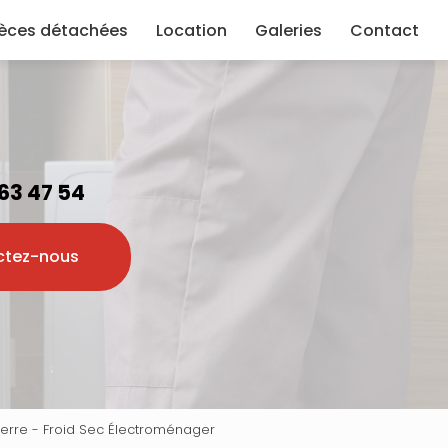
ièces détachées
Location
Galeries
Contact
 63 47 54
ctez-nous
ierre - Froid Sec Électroménager