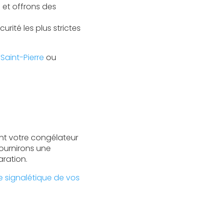
s et offrons des
rité les plus strictes
aint-Pierre
ou
nt votre congélateur
fournirons une
aration.
e signalétique de vos