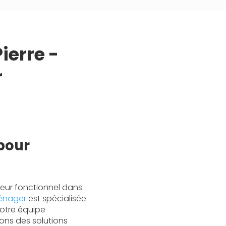
ierre -
r
 pour
eur fonctionnel dans
ménager
est spécialisée
otre équipe
rons des solutions