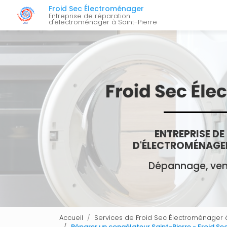
Navigation 
Aller
Froid Sec Électroménager
au
Entreprise de réparation
d'électroménager à Saint-Pierre
contenu
principal
ENTREPRISE DE
D'ÉLECTROMÉNAGER
Dépannage, vent
Accueil
Services de Froid Sec Électroménager à
Réparer un congélateur Saint-Pierre - Froid S