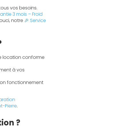
ous vos besoins.
ntie 3 mois – Froid
ouci, notre
🎉 Service
?
de location conforme
ement à vos
 bon fonctionnement
aration
t-Pierre
.
ion ?