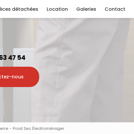
ièces détachées
Location
Galeries
Contact
 63 47 54
ctez-nous
ierre - Froid Sec Électroménager