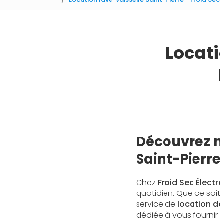
Locati
Découvrez n
Saint-Pierr
Chez
Froid Sec Élec
quotidien. Que ce soi
service de
location d
dédiée à vous fournir 