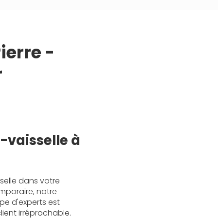
ierre -
r
-vaisselle à
selle dans votre
mporaire, notre
ipe d'experts est
lient irréprochable.