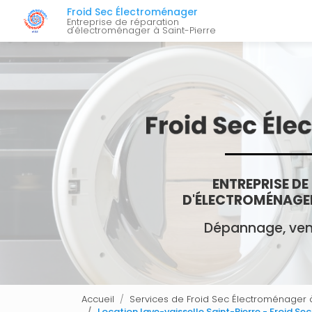
Navigation 
Aller
Froid Sec Électroménager
au
Entreprise de réparation
d'électroménager à Saint-Pierre
contenu
principal
ENTREPRISE DE
D'ÉLECTROMÉNAGER
Dépannage, vent
Accueil
Services de Froid Sec Électroménager à
Location lave-vaisselle Saint-Pierre - Froid S