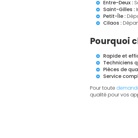
Entre-Deux :
Se
Saint-Gilles :
I
Petit-Île :
Dépa
Cilaos :
Dépann
Pourquoi c
Rapide et effi
Techniciens qu
Pièces de qual
Service compl
Pour toute
demande
qualité pour vos ap