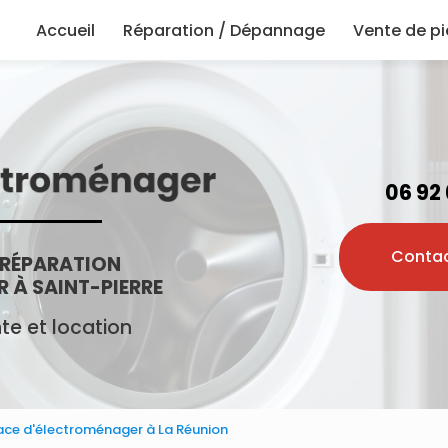
principale
Accueil
Réparation / Dépannage
Vente de p
06 92
Conta
 RÉPARATION
 À SAINT-PIERRE
e et location
cace d'électroménager à La Réunion