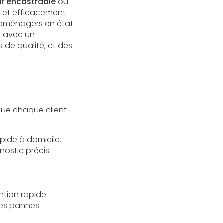
ur encastrable
ou
t et efficacement
troménagers en état
, avec un
 de qualité, et des
que chaque client
ide à domicile.
ostic précis.
tion rapide.
les pannes