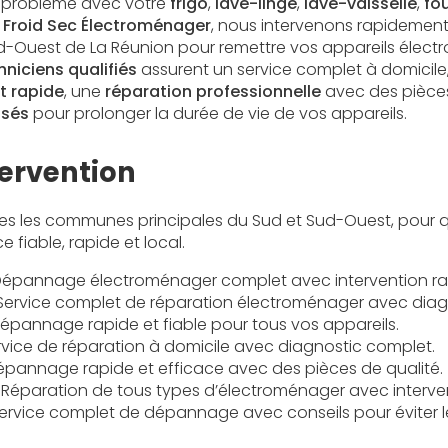
 problème avec votre
frigo
,
lave-linge
,
lave-vaisselle
,
fo
z
Froid Sec Électroménager
, nous intervenons rapidemen
ud-Ouest de La Réunion pour remettre vos appareils élec
hniciens qualifiés
assurent un service complet à domicile
t rapide
, une
réparation professionnelle
avec des pièces
isés
pour prolonger la durée de vie de vos appareils.
tervention
es les communes principales du Sud et Sud-Ouest, pour 
e fiable, rapide et local.
épannage électroménager complet avec intervention rap
ervice complet de réparation électroménager avec diagn
épannage rapide et fiable pour tous vos appareils.
vice de réparation à domicile avec diagnostic complet.
pannage rapide et efficace avec des pièces de qualité.
Réparation de tous types d’électroménager avec interven
ervice complet de dépannage avec conseils pour éviter 