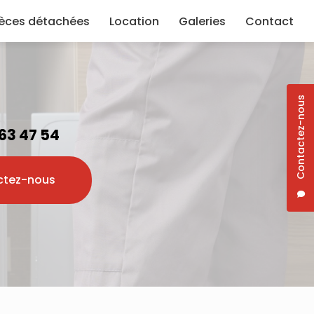
ièces détachées
Location
Galeries
Contact
Contactez-nous
 63 47 54
ctez-nous