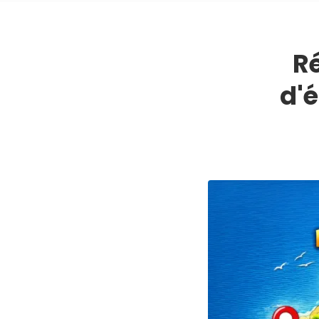
Ré
d'