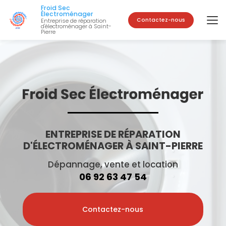
Aller
Froid Sec
au
Électroménager
Contactez-nous
Entreprise de réparation
contenu
d'électroménager à Saint-
Pierre
principal
ENTREPRISE DE RÉPARATION
D'ÉLECTROMÉNAGER À SAINT-PIERRE
Dépannage, vente et location
06 92 63 47 54
Contactez-nous