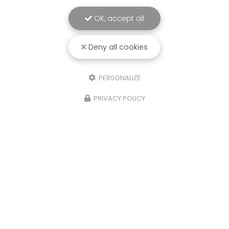
OK, accept all
Entreprise de réparation d'électroménager à Saint-
Pierre
Deny all cookies
96 rue Evariste de Parny
97421 La Rivière Saint-Louis
PERSONALIZE
06 92 63 47 54
PRIVACY POLICY
Du lundi au vendredi de 8h30 à 16h30
Suivez-nous sur les réseaux sociaux
Envoyez un message