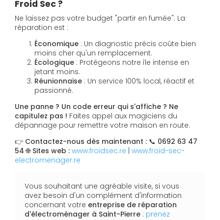
Froid Sec ?
Ne laissez pas votre budget "partir en fumée". La
réparation est :
Économique
: Un diagnostic précis coûte bien
moins cher qu'un remplacement.
Écologique
: Protégeons notre île intense en
jetant moins.
Réunionnaise
: Un service 100% local, réactif et
passionné.
Une panne ? Un code erreur qui s'affiche ? Ne
capitulez pas !
Faites appel aux magiciens du
dépannage pour remettre votre maison en route.
👉
Contactez-nous dès maintenant :
📞
0692 63 47
54
🌐
Sites web :
www.froidsec.re
|
www.froid-sec-
electromenager.re
Vous souhaitant une agréable visite, si vous
avez besoin d'un complément d'information
concernant votre
entreprise de réparation
d'électroménager
à Saint-Pierre
:
prenez