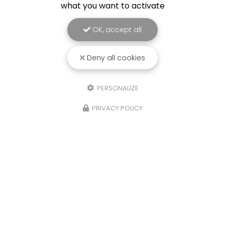
what you want to activate
Envoyez un message
OK, accept all
Deny all cookies
Nom Prénom
PERSONALIZE
Société
PRIVACY POLICY
Code postal
Ville
Email
Téléphone
Pièces jointes
Pièces jointes