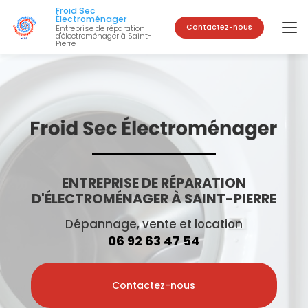
Aller
Froid Sec
au
Électroménager
Contactez-nous
Entreprise de réparation
contenu
d'électroménager à Saint-
Pierre
principal
ENTREPRISE DE RÉPARATION
D'ÉLECTROMÉNAGER À SAINT-PIERRE
Dépannage, vente et location
06 92 63 47 54
Contactez-nous